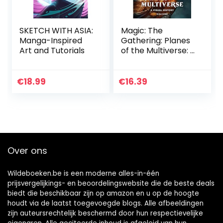
SKETCH WITH ASIA:
Magic: The
Manga-Inspired
Gathering: Planes
Art and Tutorials
of the Multiverse: A
Visual History
€
18.99
€
16.39
Over ons
Wildeboeken.be is een moderne alles-in-één
prijsvergelijkings- en beoordelingswebsite die de beste deals
biedt die beschikbaar zijn op amazon en u op de hoogte
houdt via de laatst toegevoegde blogs. Alle afbeeldingen
zijn auteursrechtelijk beschermd door hun respectievelijke