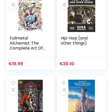
Fullmetal
Hip-Hop (and
Alchemist: The
other things)
Complete Art Of
(The Complete Art
of Fullmetal
Alchemist)
€
19.99
€
20.10