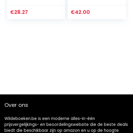
archives d’Hergé
€
28.27
€
42.00
Over ons
Wildeboeken.be is een moderne alles-in-één
prijsvergelijkings- en beoordelingswebsite die de beste deals
biedt die beschikbaar zijn op amazon en u op de hoogte