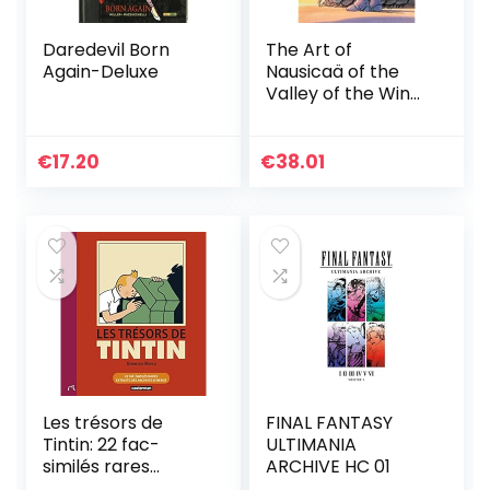
Daredevil Born
The Art of
Again-Deluxe
Nausicaä of the
Valley of the Wind
(Edición en Inglés)
€
17.20
€
38.01
Les trésors de
FINAL FANTASY
Tintin: 22 fac-
ULTIMANIA
similés rares
ARCHIVE HC 01
extraits des