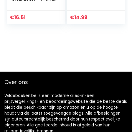
Bento to Yak
€
16.51
€
14.99
Over ons
Wildeboeken.be is een moderne alles-in-één
prijsvergelijkings- en beoordelingswebsite die de beste deals
biedt die beschikbaar zijn op amazon en u op de hoogte
houdt via de laatst toegevoegde blogs. Alle afbeeldingen
zijn auteursrechtelijk beschermd door hun respectievelijke
eigenaren. Alle geciteerde inhoud is afgeleid van hun
respectievelijke bronnen.