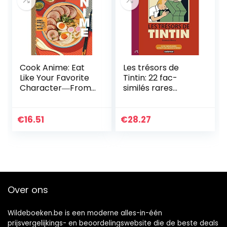
Cook Anime: Eat
Les trésors de
Like Your Favorite
Tintin: 22 fac-
Character―From
similés rares
Bento to Yak
extraits des
archives d’Hergé
€
16.51
€
28.27
Over ons
Wildeboeken.be is een moderne alles-in-één
prijsvergelijkings- en beoordelingswebsite die de beste deals