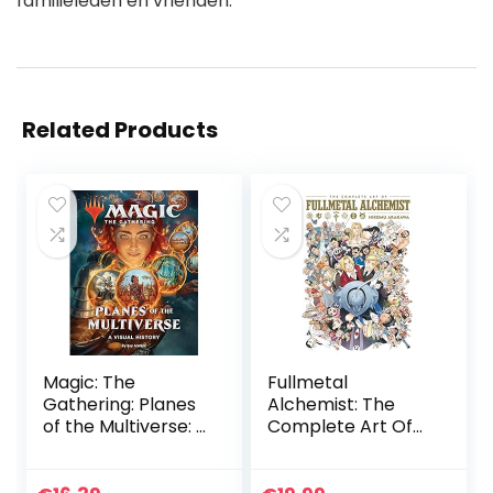
familieleden en vrienden.
Related Products
Magic: The
Fullmetal
Gathering: Planes
Alchemist: The
of the Multiverse: A
Complete Art Of
Visual History
(The Complete Art
of Fullmetal
Alchemist)