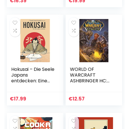
€
16.39
€
19.99
Hokusai – Die Seele
WORLD OF
Japans
WARCRAFT
entdecken: Eine
ASHBRINGER HC:
illustrierte
Blizzard Legends
Biografie
€
17.99
€
12.57