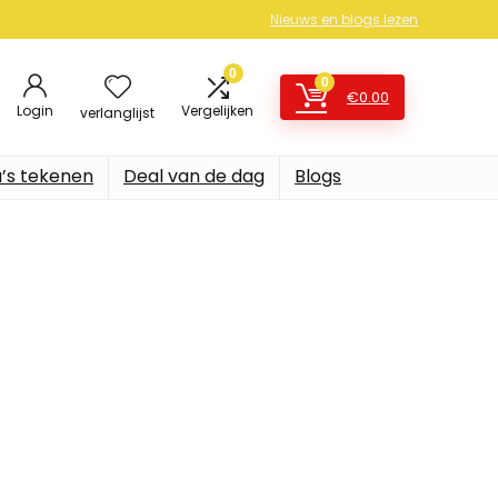
Nieuws en blogs lezen
0
0
€
0.00
Login
Vergelijken
verlanglijst
’s tekenen
Deal van de dag
Blogs