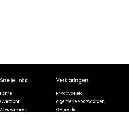
Snelle links
Verklaringen
Home
Privacybeleid
Overzicht
algemene voorwaarden
Alles winkelen
Gelieerde
openbaarmaking
Blogs
Onze webshops