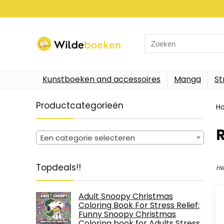
Search
for:
Kunstboeken and accessoires
Manga
St
Productcategorieën
H
Een categorie selecteren
Topdeals!!
He
Adult Snoopy Christmas
Coloring Book For Stress Relief:
Funny Snoopy Christmas
Coloring book for Adults Stress