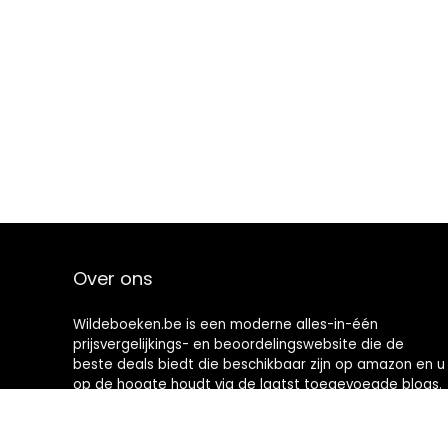
Over ons
Wildeboeken.be is een moderne alles-in-één
prijsvergelijkings- en beoordelingswebsite die de
beste deals biedt die beschikbaar zijn op amazon en u
op de hoogte houdt via de laatst toegevoegde blogs.
Alle afbeeldingen zijn auteursrechtelijk beschermd
door hun respectievelijke eigenaren. Alle geciteerde
inhoud is afgeleid van hun respectievelijke bronnen.