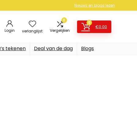
Nieuws en blogs lezen
0
0
€
0.00
Login
Vergelijken
verlanglijst
’s tekenen
Deal van de dag
Blogs