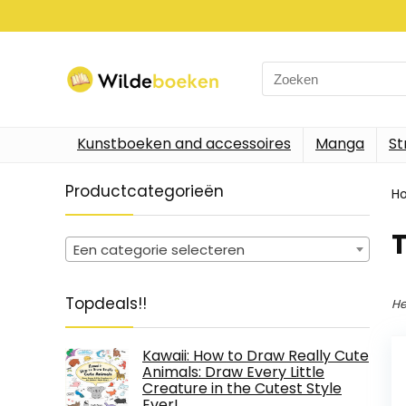
Search
for:
Kunstboeken and accessoires
Manga
St
Productcategorieën
H
Een categorie selecteren
Topdeals!!
He
Kawaii: How to Draw Really Cute
Animals: Draw Every Little
Creature in the Cutest Style
Ever!