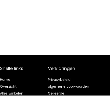
Snelle links
Verklaringen
Home
Privacybeleid
Overzicht
algemene voorwaarden
Alles winkelen
Gelieerde
openbaarmaking
Blogs
Onze webshops