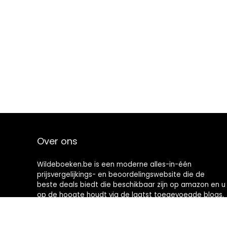
Over ons
Wildeboeken.be is een moderne alles-in-één
prijsvergelijkings- en beoordelingswebsite die de
beste deals biedt die beschikbaar zijn op amazon en u
op de hoogte houdt via de laatst toegevoegde blogs.
Alle afbeeldingen zijn auteursrechtelijk beschermd
door hun respectievelijke eigenaren. Alle geciteerde
inhoud is afgeleid van hun respectievelijke bronnen.