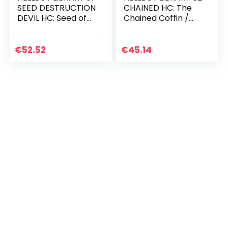
SEED DESTRUCTION
CHAINED HC: The
DEVIL HC: Seed of
Chained Coffin /
Destruction / Wake
the Right Hand of
the Devil
Doom and Others –
Library Edition
€
52.52
€
45.14