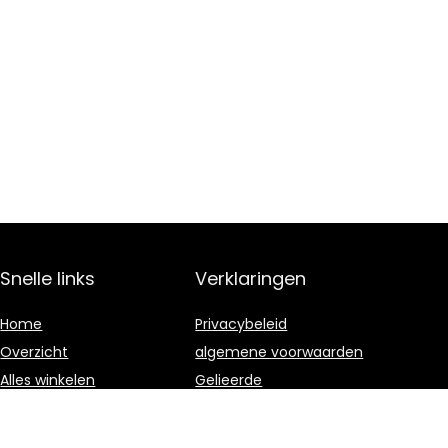
Snelle links
Verklaringen
Home
Privacybeleid
Overzicht
algemene voorwaarden
Alles winkelen
Gelieerde
openbaarmaking
Blogs
Onze webshops