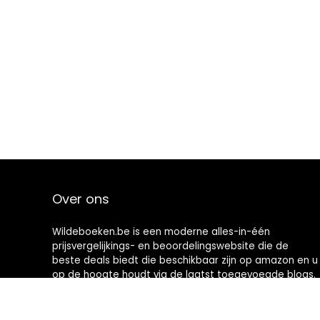
Over ons
Wildeboeken.be is een moderne alles-in-één
prijsvergelijkings- en beoordelingswebsite die de
beste deals biedt die beschikbaar zijn op amazon en u
op de hoogte houdt via de laatst toegevoegde blogs.
Alle afbeeldingen zijn auteursrechtelijk beschermd
door hun respectievelijke eigenaren. Alle geciteerde
inhoud is afgeleid van hun respectievelijke bronnen.