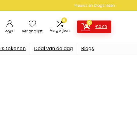
Nieuws en blogs lezen
0
0
€
0.00
Login
Vergelijken
verlanglijst
’s tekenen
Deal van de dag
Blogs