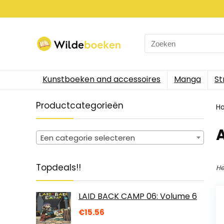
Search
for:
Kunstboeken and accessoires
Manga
St
Productcategorieën
H
A
Een categorie selecteren
Topdeals!!
He
LAID BACK CAMP 06: Volume 6
€
15.56