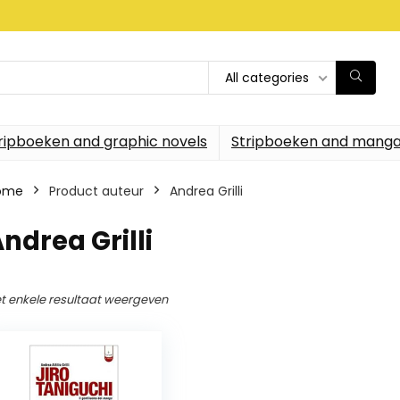
All categories
ripboeken and graphic novels
Stripboeken and manga
ome
Product auteur
Andrea Grilli
ndrea Grilli
t enkele resultaat weergeven