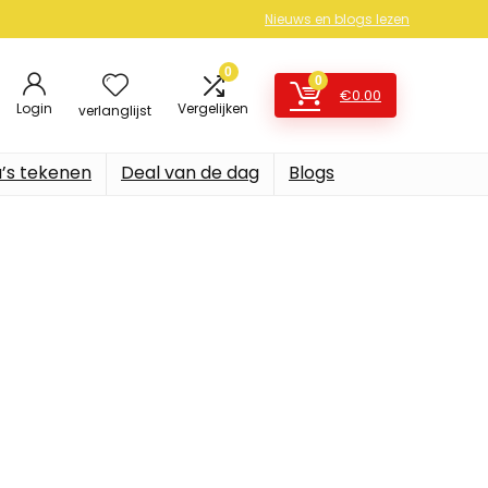
Nieuws en blogs lezen
0
0
€
0.00
Login
Vergelijken
verlanglijst
’s tekenen
Deal van de dag
Blogs