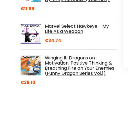
€
11.89
Marvel Select Hawkeye - My
Life As a Weapon
€
34.74
Winging It: Dragons on
Motivation, Positive Thinking &
Breathing Fire on Your Enemies
(Funny Dragon Series Vol.1)
€
28.10