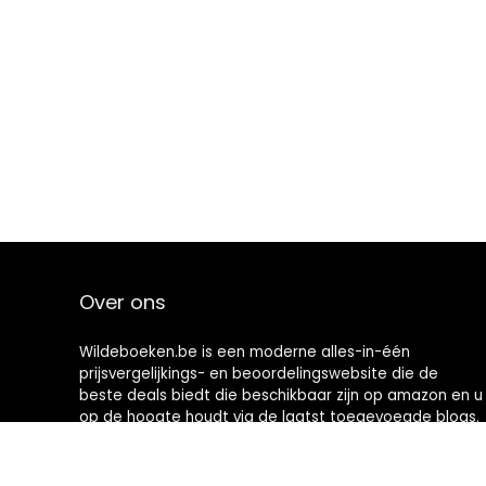
Over ons
Wildeboeken.be is een moderne alles-in-één
prijsvergelijkings- en beoordelingswebsite die de
beste deals biedt die beschikbaar zijn op amazon en u
op de hoogte houdt via de laatst toegevoegde blogs.
Alle afbeeldingen zijn auteursrechtelijk beschermd
door hun respectievelijke eigenaren. Alle geciteerde
inhoud is afgeleid van hun respectievelijke bronnen.