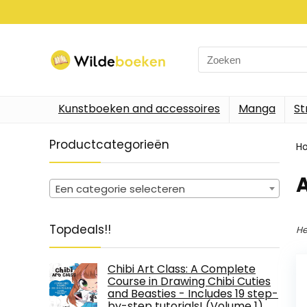
Search
for:
Kunstboeken and accessoires
Manga
St
Productcategorieën
H
Een categorie selecteren
Topdeals!!
He
Chibi Art Class: A Complete
Course in Drawing Chibi Cuties
and Beasties - Includes 19 step-
by-step tutorials! (Volume 1)