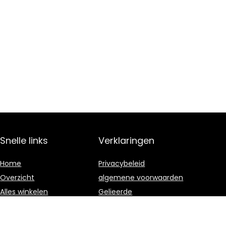
Snelle links
Verklaringen
Home
Privacybeleid
Overzicht
algemene voorwaarden
Alles winkelen
Gelieerde
openbaarmaking
Blogs
Onze webshops