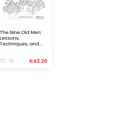
The Nine Old Men:
Lessons,
Techniques, and
Inspiration from
Disney’s Great
Animators:
€
43.20
Lessons,
Techniques, and
Inspiration from
Disney’s Great
Animators