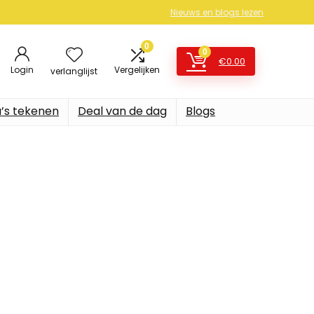
Nieuws en blogs lezen
0
0
€
0.00
Login
Vergelijken
verlanglijst
’s tekenen
Deal van de dag
Blogs