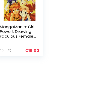
MangaMania: Girl
Power!: Drawing
Fabulous Females
for Japanese
Comics
€
19.00