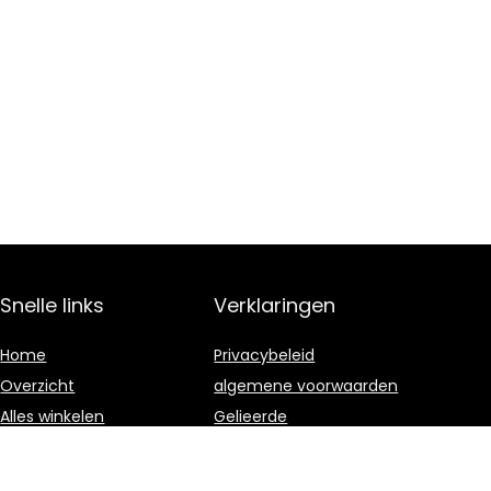
Snelle links
Verklaringen
Home
Privacybeleid
Overzicht
algemene voorwaarden
Alles winkelen
Gelieerde
openbaarmaking
Blogs
Onze webshops