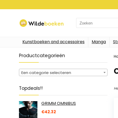
Search
for:
Kunstboeken and accessoires
Manga
St
Productcategorieën
H
C
Een categorie selecteren
Topdeals!!
He
GRIMM OMNIBUS
€
42.32