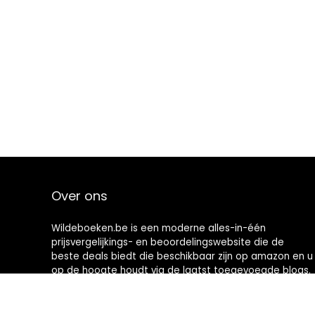
Over ons
Wildeboeken.be is een moderne alles-in-één
prijsvergelijkings- en beoordelingswebsite die de
beste deals biedt die beschikbaar zijn op amazon en u
op de hoogte houdt via de laatst toegevoegde blogs.
Alle afbeeldingen zijn auteursrechtelijk beschermd
door hun respectievelijke eigenaren. Alle geciteerde
inhoud is afgeleid van hun respectievelijke bronnen.