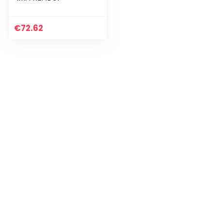
€
72.62