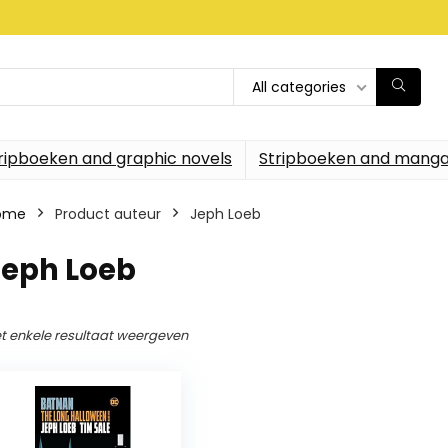
All categories
ripboeken and graphic novels
Stripboeken and manga
ome
Product auteur
Jeph Loeb
Jeph Loeb
t enkele resultaat weergeven