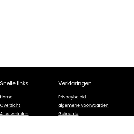
Snelle links
Verklaringen
Home
Privacybeleid
Overzicht
algemene voorwaarden
Alles winkelen
Gelieerde
openbaarmaking
Blogs
Onze webshops