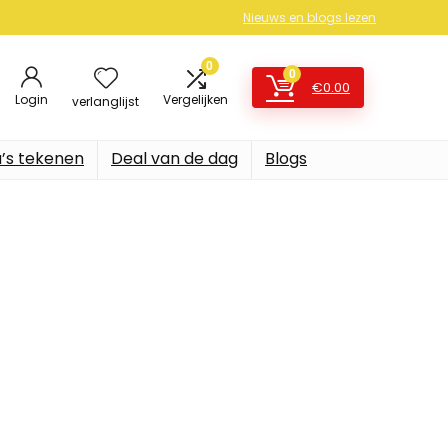
Nieuws en blogs lezen
0
0
€
0.00
Login
Vergelijken
verlanglijst
’s tekenen
Deal van de dag
Blogs