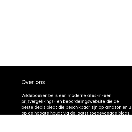
Over ons
Wildeboeken.be is een moderne alles-in-één
prijsvergelijkings- en beoordelingswebsite die de
beste deals biedt die beschikbaar zijn op amazon en u
op de hoogte houdt via de laatst toegevoegde blogs.
Alle afbeeldingen zijn auteursrechtelijk beschermd
door hun respectievelijke eigenaren. Alle geciteerde
inhoud is afgeleid van hun respectievelijke bronnen.