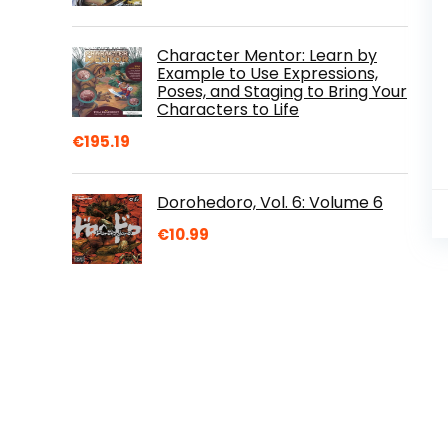
Character Mentor: Learn by
Example to Use Expressions,
Poses, and Staging to Bring Your
Characters to Life
€
195.19
Dorohedoro, Vol. 6: Volume 6
€
10.99