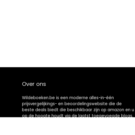
Over ons
Wildeboeken.be is een moderne alles-in-één
prijsvergelijkings- en beoordelingswebsite die de
beste deals biedt die beschikbaar zijn op amazon en u
op de hoogte houdt via de laatst toegevoegde blogs.
Alle afbeeldingen zijn auteursrechtelijk beschermd
door hun respectievelijke eigenaren. Alle geciteerde
inhoud is afgeleid van hun respectievelijke bronnen.