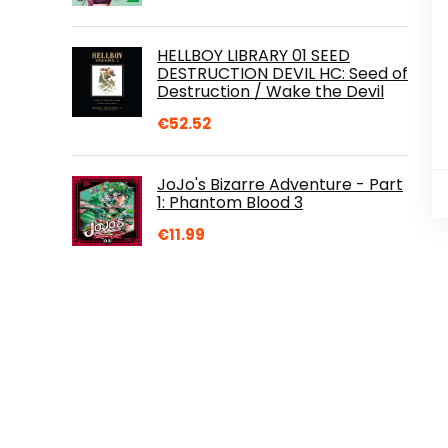
HELLBOY LIBRARY 01 SEED
DESTRUCTION DEVIL HC: Seed of
Destruction / Wake the Devil
€
52.52
JoJo's Bizarre Adventure - Part
1: Phantom Blood 3
€
11.99