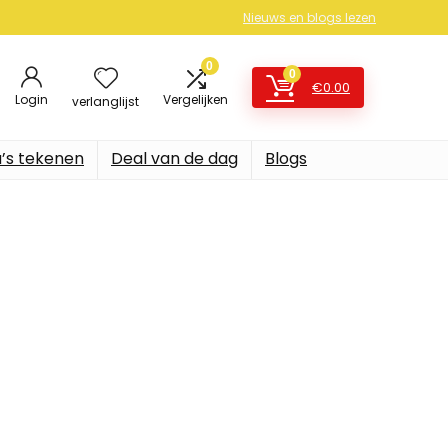
Nieuws en blogs lezen
0
0
€
0.00
Login
Vergelijken
verlanglijst
’s tekenen
Deal van de dag
Blogs