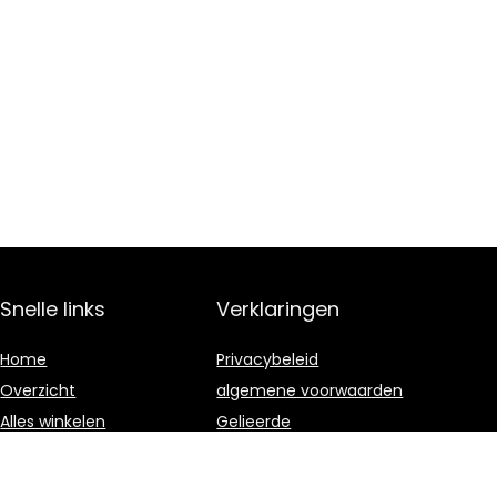
Snelle links
Verklaringen
Home
Privacybeleid
Overzicht
algemene voorwaarden
Alles winkelen
Gelieerde
openbaarmaking
Blogs
Onze webshops