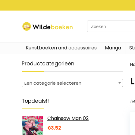
Search
for:
Kunstboeken and accessoires
Manga
St
Productcategorieën
H
Een categorie selecteren
Topdeals!!
He
Chainsaw Man 02
€
3.52