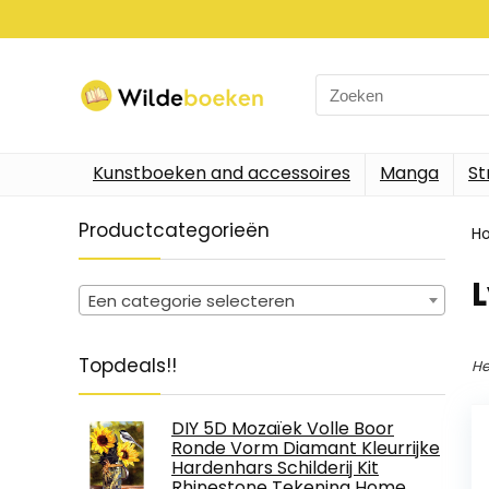
Search
for:
Kunstboeken and accessoires
Manga
St
Productcategorieën
H
Een categorie selecteren
Topdeals!!
He
DIY 5D Mozaïek Volle Boor
Ronde Vorm Diamant Kleurrijke
Hardenhars Schilderij Kit
Rhinestone Tekening Home