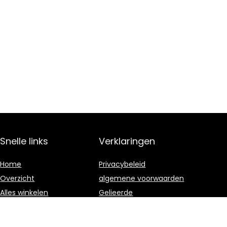
Snelle links
Verklaringen
Home
Privacybeleid
Overzicht
algemene voorwaarden
Alles winkelen
Gelieerde
openbaarmaking
Blogs
Onze webshops