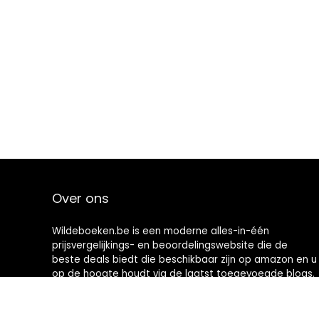
Over ons
Wildeboeken.be is een moderne alles-in-één
prijsvergelijkings- en beoordelingswebsite die de
beste deals biedt die beschikbaar zijn op amazon en u
op de hoogte houdt via de laatst toegevoegde blogs.
Alle afbeeldingen zijn auteursrechtelijk beschermd
door hun respectievelijke eigenaren. Alle geciteerde
inhoud is afgeleid van hun respectievelijke bronnen.