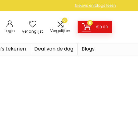
Nieuws en blogs lezen
0
0
€
0.00
Login
Vergelijken
verlanglijst
’s tekenen
Deal van de dag
Blogs