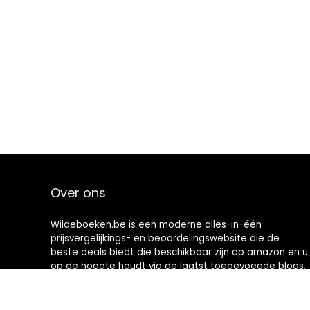
Over ons
Wildeboeken.be is een moderne alles-in-één
prijsvergelijkings- en beoordelingswebsite die de
beste deals biedt die beschikbaar zijn op amazon en u
op de hoogte houdt via de laatst toegevoegde blogs.
Alle afbeeldingen zijn auteursrechtelijk beschermd
door hun respectievelijke eigenaren. Alle geciteerde
inhoud is afgeleid van hun respectievelijke bronnen.