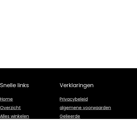
Snelle links
Verklaringen
Home
Privacybeleid
Overzicht
algemene voorwaarden
Alles winkelen
Gelieerde
openbaarmaking
Blogs
Onze webshops