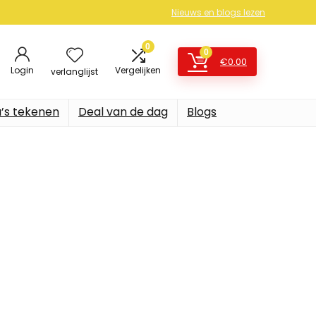
Nieuws en blogs lezen
0
0
€
0.00
Login
Vergelijken
verlanglijst
’s tekenen
Deal van de dag
Blogs