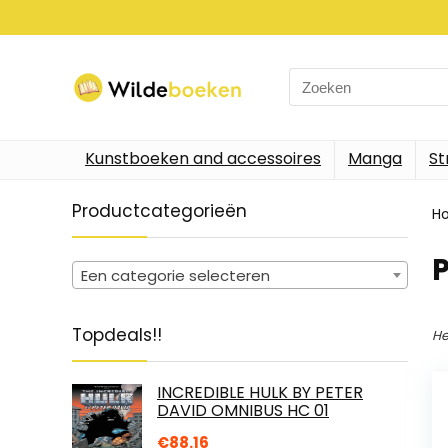
Search
for:
Kunstboeken and accessoires
Manga
St
Productcategorieën
H
P
Een categorie selecteren
Topdeals!!
He
INCREDIBLE HULK BY PETER
DAVID OMNIBUS HC 01
€
88.16