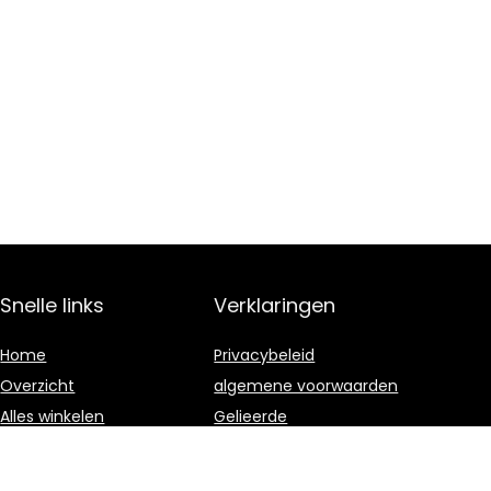
Snelle links
Verklaringen
Home
Privacybeleid
Overzicht
algemene voorwaarden
Alles winkelen
Gelieerde
openbaarmaking
Blogs
Onze webshops