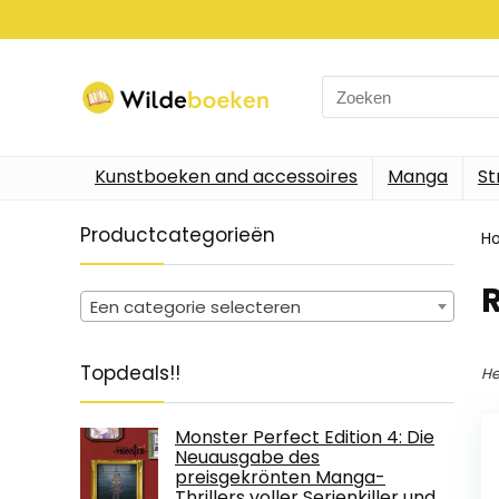
Search
for:
Kunstboeken and accessoires
Manga
St
Productcategorieën
H
Een categorie selecteren
Topdeals!!
He
Monster Perfect Edition 4: Die
Neuausgabe des
preisgekrönten Manga-
Thrillers voller Serienkiller und