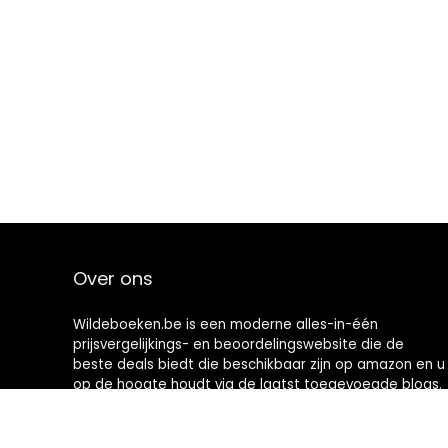
Over ons
Wildeboeken.be is een moderne alles-in-één
prijsvergelijkings- en beoordelingswebsite die de
beste deals biedt die beschikbaar zijn op amazon en u
op de hoogte houdt via de laatst toegevoegde blogs.
Alle afbeeldingen zijn auteursrechtelijk beschermd
door hun respectievelijke eigenaren. Alle geciteerde
inhoud is afgeleid van hun respectievelijke bronnen.