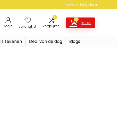
Nieuws en blogs lezen
0
0
€
0.00
Login
Vergelijken
verlanglijst
’s tekenen
Deal van de dag
Blogs