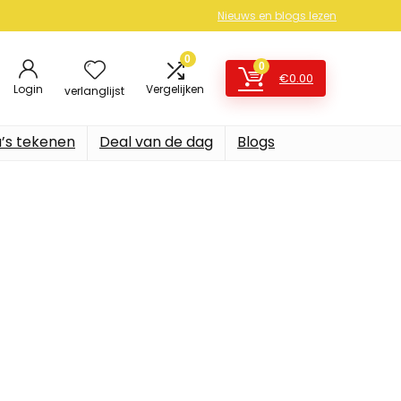
Nieuws en blogs lezen
0
0
€
0.00
Login
Vergelijken
verlanglijst
’s tekenen
Deal van de dag
Blogs