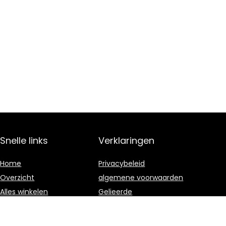
Snelle links
Verklaringen
Home
Privacybeleid
Overzicht
algemene voorwaarden
Alles winkelen
Gelieerde
openbaarmaking
Blogs
Onze webshops