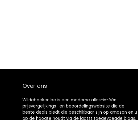
Over ons
Wildeboeken.be is een moderne alles-in-één
prijsvergelijkings- en beoordelingswebsite die de
beste deals biedt die beschikbaar zijn op amazon en u
op de hoogte houdt via de laatst toegevoegde blogs.
Alle afbeeldingen zijn auteursrechtelijk beschermd
door hun respectievelijke eigenaren. Alle geciteerde
inhoud is afgeleid van hun respectievelijke bronnen.