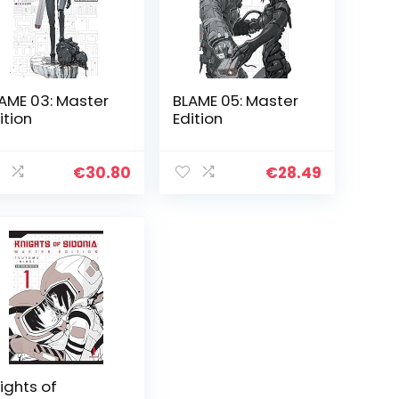
AME 03: Master
BLAME 05: Master
ition
Edition
€
30.80
€
28.49
ights of