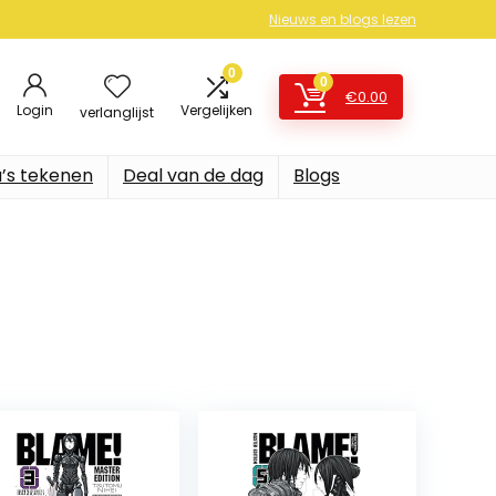
Nieuws en blogs lezen
0
0
€
0.00
Login
Vergelijken
verlanglijst
’s tekenen
Deal van de dag
Blogs