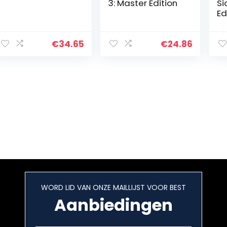
3: Master Edition
Si
Ed
se
€
34.65
€
24.86
WORD LID VAN ONZE MAILLIJST VOOR BEST
Aanbiedingen