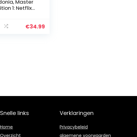
donia, Master
ition 1: Netflix
ries
€
34.99
Snelle links
Verklaringen
Home
Privacybeleid
Overzicht
algemene voorwaarden