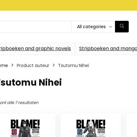
All categories
ripboeken and graphic novels
Stripboeken and manga
ome
Product auteur
Tsutomu Nihei
Tsutomu Nihei
ont alle 7 resultaten