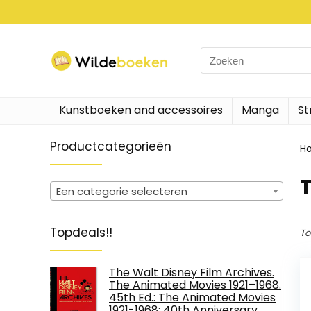
Search
for:
Kunstboeken and accessoires
Manga
St
Productcategorieën
H
Een categorie selecteren
Topdeals!!
To
The Walt Disney Film Archives.
The Animated Movies 1921–1968.
45th Ed.: The Animated Movies
1921-1968: 40th Anniversary