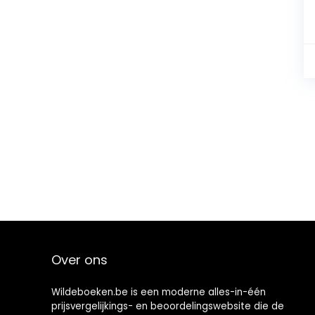
Over ons
Wildeboeken.be is een moderne alles-in-één
prijsvergelijkings- en beoordelingswebsite die de