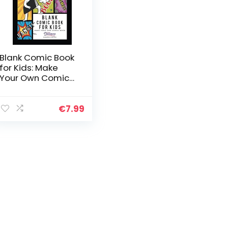
Blank Comic Book
for Kids: Make
Your Own Comic
Book, Draw Your
Own Comics,
Sketchbook for
€
7.99
Kids and Adults: 1