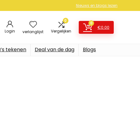
Nieuws en blogs lezen
0
0
€
0.00
Login
Vergelijken
verlanglijst
’s tekenen
Deal van de dag
Blogs