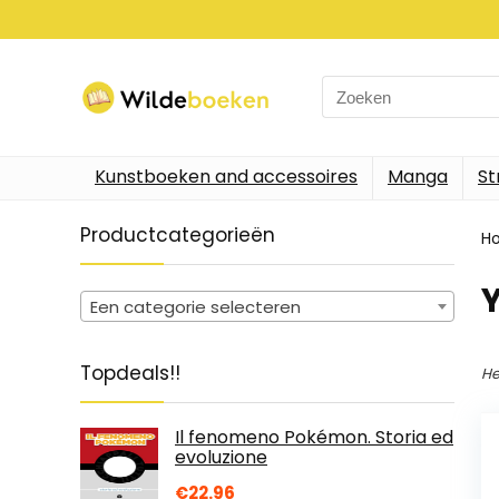
Search
for:
Kunstboeken and accessoires
Manga
St
Productcategorieën
H
Een categorie selecteren
Topdeals!!
He
Il fenomeno Pokémon. Storia ed
evoluzione
€
22.96