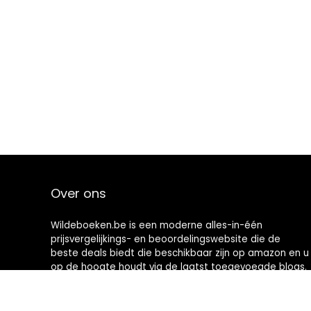
Over ons
Wildeboeken.be is een moderne alles-in-één
prijsvergelijkings- en beoordelingswebsite die de
beste deals biedt die beschikbaar zijn op amazon en u
op de hoogte houdt via de laatst toegevoegde blogs.
Alle afbeeldingen zijn auteursrechtelijk beschermd
door hun respectievelijke eigenaren. Alle geciteerde
inhoud is afgeleid van hun respectievelijke bronnen.