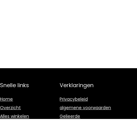
Snelle links
Verklaringen
Home
Privacybeleid
Overzicht
algemene voorwaarden
Alles winkelen
Gelieerde
openbaarmaking
Blogs
Onze webshops