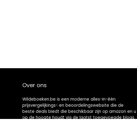
Over ons
Wildeboeken.be is een moderne alles-in-één
prijsvergelijkings- en beoordelingswebsite die de
beste deals biedt die beschikbaar zijn op amazon en u
op de hoogte houdt via de laatst toegevoegde blogs.
Alle afbeeldingen zijn auteursrechtelijk beschermd
door hun respectievelijke eigenaren. Alle geciteerde
inhoud is afgeleid van hun respectievelijke bronnen.