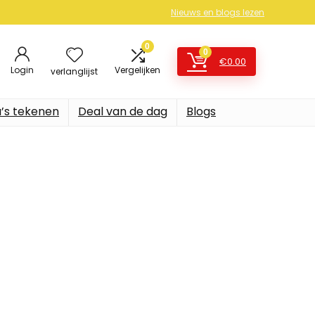
Nieuws en blogs lezen
0
0
€
0.00
Login
Vergelijken
verlanglijst
’s tekenen
Deal van de dag
Blogs