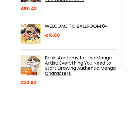
€
50.43
WELCOME TO BALLROOM 04
€
15.60
Basic Anatomy for the Manga
Artist: Everything You Need to
Start Drawing Authentic Manga
Characters
€
23.92