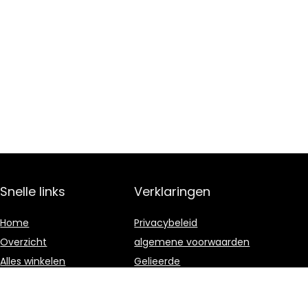
Snelle links
Verklaringen
Home
Privacybeleid
Overzicht
algemene voorwaarden
Alles winkelen
Gelieerde
openbaarmaking
Blogs
Onze webshops