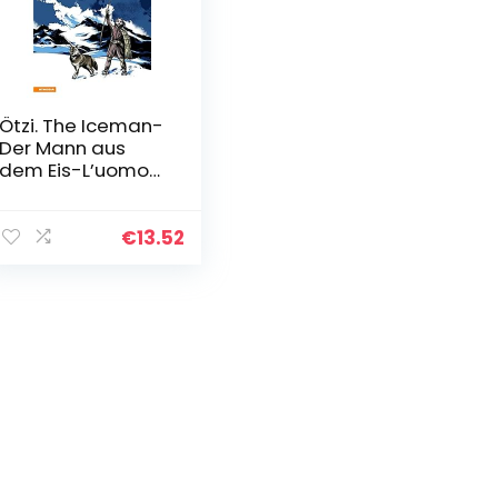
Ötzi. The Iceman-
Der Mann aus
dem Eis-L’uomo
venuto dal
ghiacciaio. Ediz.
multilingue
€
13.52