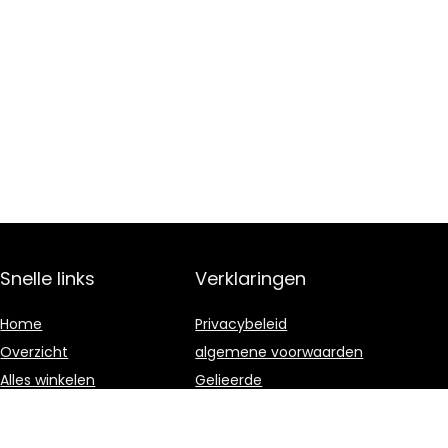
Snelle links
Verklaringen
Home
Privacybeleid
Overzicht
algemene voorwaarden
Alles winkelen
Gelieerde
openbaarmaking
Blogs
Onze webshops