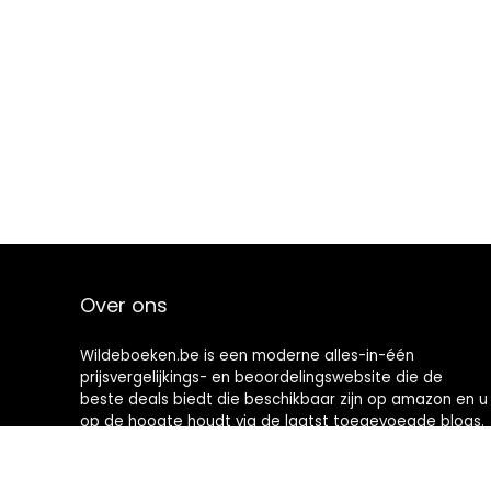
Over ons
Wildeboeken.be is een moderne alles-in-één
prijsvergelijkings- en beoordelingswebsite die de
beste deals biedt die beschikbaar zijn op amazon en u
op de hoogte houdt via de laatst toegevoegde blogs.
Alle afbeeldingen zijn auteursrechtelijk beschermd
door hun respectievelijke eigenaren. Alle geciteerde
inhoud is afgeleid van hun respectievelijke bronnen.