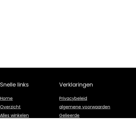
Snelle links
Verklaringen
Home
Privacybeleid
Overzicht
algemene voorwaarden
Alles winkelen
Gelieerde
openbaarmaking
Blogs
Onze webshops