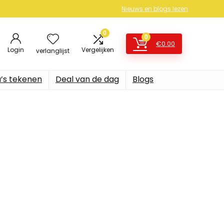
Nieuws en blogs lezen
0
0
€
0.00
Login
Vergelijken
verlanglijst
’s tekenen
Deal van de dag
Blogs