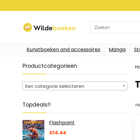
Search
for:
Kunstboeken and accessoires
Manga
St
Productcategorieën
H
Een categorie selecteren
Topdeals!!
He
Flashpoint
€
14.44