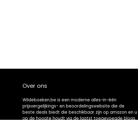
Over ons
Wildeboeken.be is een moderne alles-in-één
prijsvergelijkings- en beoordelingswebsite die de
beste deals biedt die beschikbaar zijn op amazon en u
op de hoogte houdt via de laatst toegevoegde blogs.
Alle afbeeldingen zijn auteursrechtelijk beschermd
door hun respectievelijke eigenaren. Alle geciteerde
inhoud is afgeleid van hun respectievelijke bronnen.