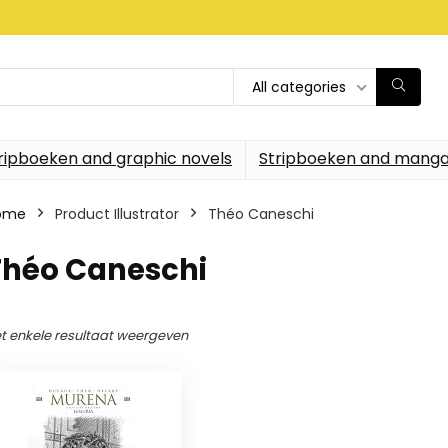
All categories
ripboeken and graphic novels
Stripboeken and manga
ome
Product Illustrator
Théo Caneschi
Théo Caneschi
t enkele resultaat weergeven