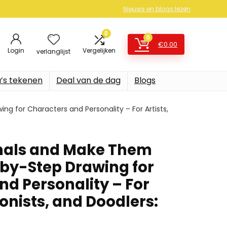
Nieuws en blogs lezen
0
0
€
0.00
Login
Vergelijken
verlanglijst
’s tekenen
Deal van de dag
Blogs
 for Characters and Personality – For Artists,
mals and Make Them
by-Step Drawing for
nd Personality – For
oonists, and Doodlers: