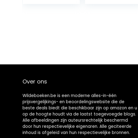
Tagesabreißkal
Pad for Drawing
ender
Happy People,
[Kalendar]
Cute Animals,
and Plants and
Small Creatures
Over ons
Wildeboeken.be is een moderne alles-in-één
prijsvergelijkings- en beoordelingswebsite die de
beste deals biedt die beschikbaar zijn op amazon en u
op de hoogte houdt via de laatst toegevoegde blogs.
Alle afbeeldingen zijn auteursrechtelijk beschermd
door hun respectievelijke eigenaren. Alle geciteerde
inhoud is afgeleid van hun respectievelijke bronnen.