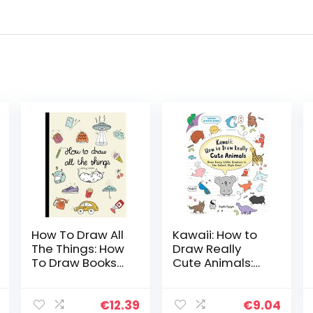
How To Draw All
Kawaii: How to
The Things: How
Draw Really
To Draw Books
Cute Animals:
For Kids – 45
Draw Every Little
Tiny Things To
Creature in the
Draw, 3 Levels
Cutest Style
€
12.39
€
9.04