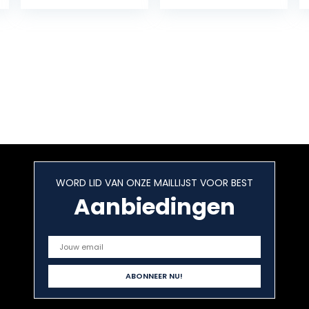
Of Difficulty With
Ever!
Easy Step-By-
Step Instruction
– Gifts For 12
Year Old Girl
WORD LID VAN ONZE MAILLIJST VOOR BEST
Aanbiedingen