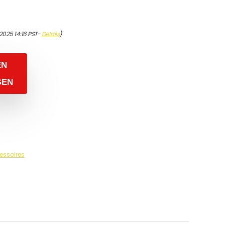
2025 14:16 PST-
Details
)
EN
GEN
essoires