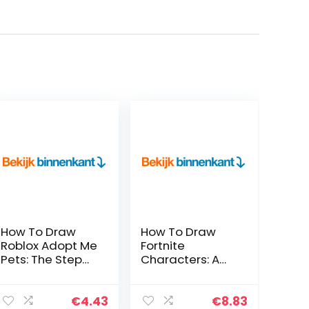
How To Draw
How To Draw
Roblox Adopt Me
Fortnite
Pets: The Step
Characters: A
By Step Guide
Clear & Easy
To Drawing 15
Guide For
Cute Roblox
Beginners & Kids
€
4.43
€
8.83