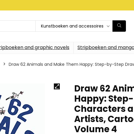
Kunstboeken and accessoires
ripboeken and graphic novels
Stripboeken and manga
Draw 62 Animals and Make Them Happy: Step-by-Step Drawing
Draw 62 Ani
Happy: Step-
Characters a
Artists, Cart
Volume 4