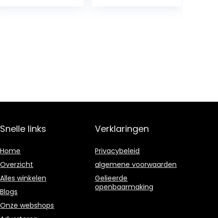
Adopt Me Pets
To Drawing 50
Easily (Book 2…
Stunning
Fortnite
characters In…
Snelle links
Verklaringen
Home
Privacybeleid
Overzicht
algemene voorwaarden
Alles winkelen
Gelieerde
openbaarmaking
Blogs
Onze webshops