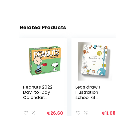
Related Products
Peanuts 2022
Let’s draw !
Day-to-Day
Illustration
Calendar:
school kit
Original
/anglais: A Kit
Andrews
with Guided
McMeel-
Book and Sketch
€
26.60
€
11.08