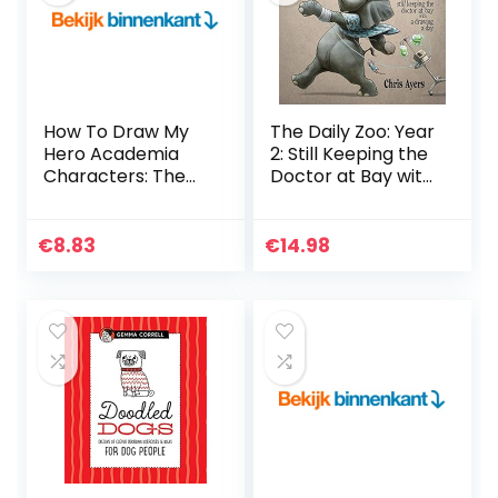
How To Draw My
The Daily Zoo: Year
Hero Academia
2: Still Keeping the
Characters: The
Doctor at Bay with
Step By Step Guide
a Drawing a Day
To Drawing 40
Cute My Hero
€
8.83
€
14.98
Academia
Characters Easily…