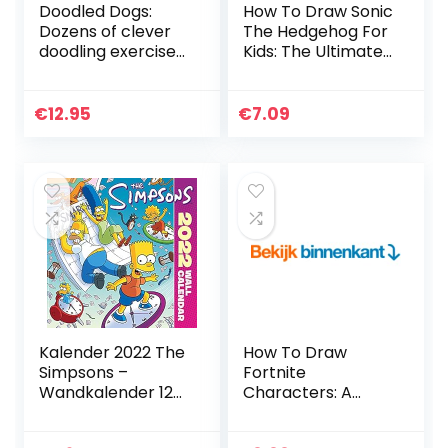
Doodled Dogs:
How To Draw Sonic
Dozens of clever
The Hedgehog For
doodling exercises
Kids: The Ultimate
& ideas for dog
Guide To Drawing
people
19 Amazing Sonic
The Hedgehog
€
12.95
€
7.09
Characters Easily…
Kalender 2022 The
How To Draw
Simpsons –
Fortnite
Wandkalender 12
Characters: A
Maanden –
Clear & Easy Guide
Maandkalender
For Beginners &