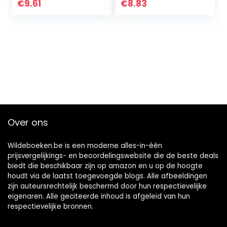
2022: Original
Kids To Drawing 50
€
9.61
€
8.83
Danilo-Kalender
Stunning Fortnite
[Mehrsprachig…
characters In…
Over ons
Wildeboeken.be is een moderne alles-in-één
prijsvergelijkings- en beoordelingswebsite die de beste deals
biedt die beschikbaar zijn op amazon en u op de hoogte
houdt via de laatst toegevoegde blogs. Alle afbeeldingen
zijn auteursrechtelijk beschermd door hun respectievelijke
eigenaren. Alle geciteerde inhoud is afgeleid van hun
respectievelijke bronnen.