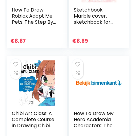
How To Draw
Sketchbook:
Roblox Adopt Me
Marble cover,
Pets: The Step By
sketchbook for
Step Guide To
Drawing, Coloring,
Drawing 70 Cute
Sketching and
Roblox Adopt Me
Doodling, 8.5 x 11 110
€
8.87
€
8.69
Pets Easily.
pages
(English…
Chibi Art Class: A
How To Draw My
Complete Course
Hero Academia
in Drawing Chibi
Characters: The
Cuties and
Step By Step Guide