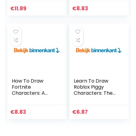
Beasties – Includes
To Drawing 40
19 step-by-step
Cute My Hero
€
11.89
€
8.83
tutorials! (Volume
Academia
1)
Characters Easily…
How To Draw
Learn To Draw
Fortnite
Roblox Piggy
Characters: A
Characters: The
Clear & Easy Guide
Ultimate Guide To
For Beginners &
Drawing 30 Cute
Kids To Drawing 50
Roblox Piggy
€
8.83
€
6.87
Stunning Fortnite
Characters Step
characters In…
By Step…