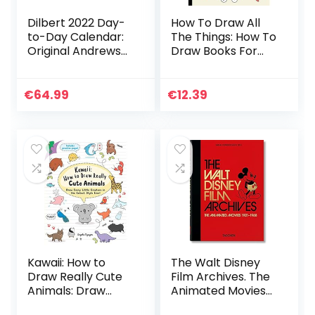
Dilbert 2022 Day-
How To Draw All
to-Day Calendar:
The Things: How To
Original Andrews
Draw Books For
McMeel-
Kids – 45 Tiny
Tagesabreißkalen
Things To Draw, 3
der [Kalendar]
Levels Of Difficulty
€
64.99
€
12.39
With Easy Step-
By-Step
Instruction – Gifts
For 12 Year Old Girl
Kawaii: How to
The Walt Disney
Draw Really Cute
Film Archives. The
Animals: Draw
Animated Movies
Every Little
1921–1968. 45th Ed.: