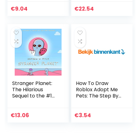
Creature in the
The Animated
Cutest Style Ever!
Movies 1921-1968:
€
9.04
€
22.54
40th Anniversary
Edition: Vol.
Stranger Planet:
How To Draw
The Hilarious
Roblox Adopt Me
Sequel to the #1
Pets: The Step By
Bestseller
Step Guide To
Drawing 14 Cute
Roblox Adopt Me
€
13.06
€
3.54
Pets Easily (Book
5…