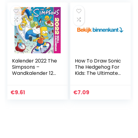
Kalender 2022 The
How To Draw Sonic
Simpsons –
The Hedgehog For
Wandkalender 12
Kids: The Ultimate
Maanden –
Guide To Drawing
Maandkalender
19 Amazing Sonic
2022: Original
The Hedgehog
€
9.61
€
7.09
Danilo-Kalender
Characters Easily…
[Mehrsprachig…