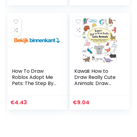
Drawing Guide
With…
How To Draw
Kawaii: How to
Roblox Adopt Me
Draw Really Cute
Pets: The Step By
Animals: Draw
Step Guide To
Every Little
Drawing 15 Cute
Creature in the
Roblox Adopt Me
Cutest Style Ever!
€
4.43
€
9.04
Pets Easily (Book
2…