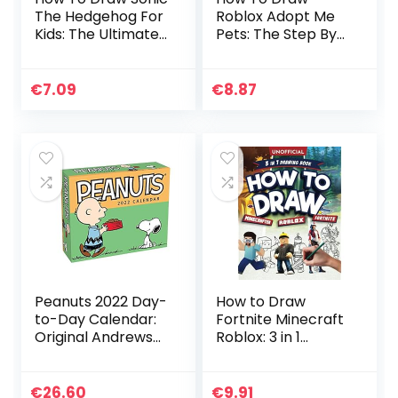
The Hedgehog For
Roblox Adopt Me
Kids: The Ultimate
Pets: The Step By
Guide To Drawing
Step Guide To
19 Amazing Sonic
Drawing 70 Cute
The Hedgehog
Roblox Adopt Me
€
7.09
€
8.87
Characters Easily…
Pets Easily.
(English…
Peanuts 2022 Day-
How to Draw
to-Day Calendar:
Fortnite Minecraft
Original Andrews
Roblox: 3 in 1
McMeel-
Drawing Book: An
Tagesabreißkalen
Unofficial Fortnite
der [Kalendar]
Minecraft Roblox
€
26.60
€
9.91