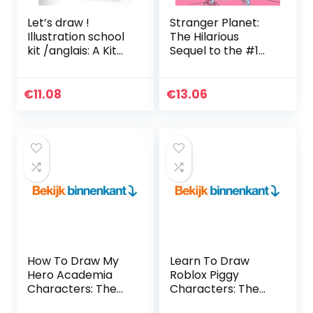
Let’s draw !
Stranger Planet:
Illustration school
The Hilarious
kit /anglais: A Kit
Sequel to the #1
with Guided Book
Bestseller
and Sketch Pad for
Drawing Happy
€
11.08
€
13.06
People, Cute
Animals, and
Plants and Small
Creatures
How To Draw My
Learn To Draw
Hero Academia
Roblox Piggy
Characters: The
Characters: The
Step By Step Guide
Ultimate Guide To