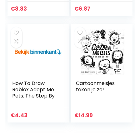
To Drawing 40
Drawing 30 Cute
Cute My Hero
Roblox Piggy
€
8.83
€
6.87
Academia
Characters Step
Characters Easily…
By Step…
How To Draw
Cartoonmeisjes
Roblox Adopt Me
teken je zo!
Pets: The Step By
Step Guide To
Drawing 15 Cute
Roblox Adopt Me
€
4.43
€
14.99
Pets Easily (Book
4…