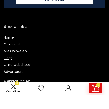
Snelle links
Home
Overzicht
Alles winkelen
Blogs
Onze webshops
Adverteren
Verklaringen
0
0
Vergelijken
Privacybeleid
algemene voorwaarden
Gelieerde openbaarmaking