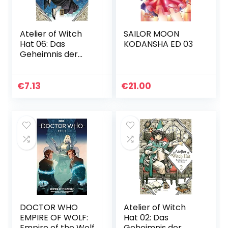
Atelier of Witch
SAILOR MOON
Hat 06: Das
KODANSHA ED 03
Geheimnis der
Hexen
€
7.13
€
21.00
DOCTOR WHO
Atelier of Witch
EMPIRE OF WOLF:
Hat 02: Das
Empire of the Wolf
Geheimnis der