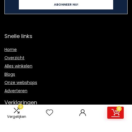
Snelle links
Home
Overzicht
Alles winkelen
Blogs
Onze webshops
Adverteren
Verklaringen
0
0
Privacybeleid
Vergelijken
algemene voorwaarden