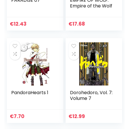
PARADISE 07
EMPIRE OF WOLF:
Empire of the Wolf
€
12.43
€
17.68
PandoraHearts 1
Dorohedoro, Vol. 7:
Volume 7
€
7.70
€
12.99