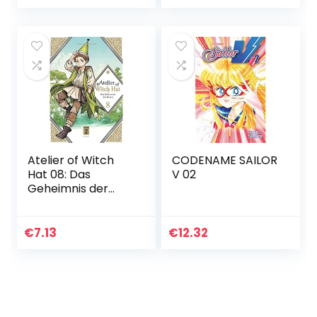
Atelier of Witch
CODENAME SAILOR
Hat 08: Das
V 02
Geheimnis der
Hexen
€
7.13
€
12.32