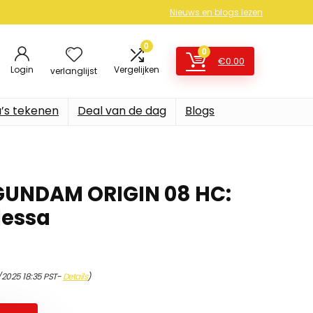
Nieuws en blogs lezen
0
0
€
0.00
Login
Vergelijken
verlanglijst
’s tekenen
Deal van de dag
Blogs
GUNDAM ORIGIN 08 HC:
dessa
/2025 18:35 PST-
Details
)