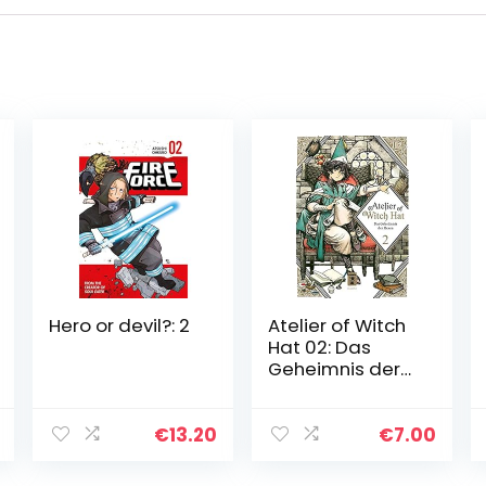
Hero or devil?: 2
Atelier of Witch
Hat 02: Das
Geheimnis der
Hexen
€
13.20
€
7.00