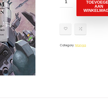
TOEVOEG
AAN
WINKELWA
Category:
Manga