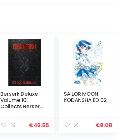
Berserk Deluxe
SAILOR MOON
Volume 10:
KODANSHA ED 02
Collects Berserk
Volumes 28-30
€
46.55
€
8.08