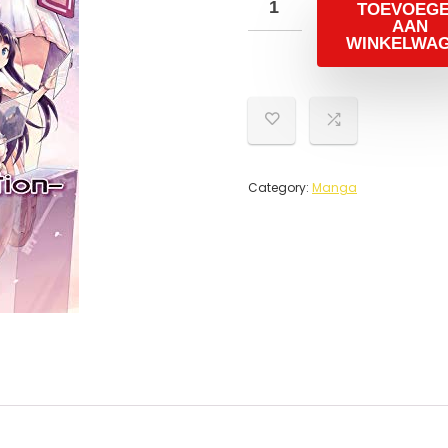
TOEVOEG
AAN
WINKELWA
Category:
Manga