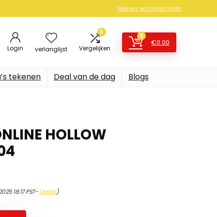
Nieuws en blogs lezen
0
0
€
0.00
Login
Vergelijken
verlanglijst
’s tekenen
Deal van de dag
Blogs
ONLINE HOLLOW
04
2025 18:17 PST-
Details
)