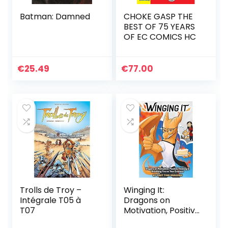
Batman: Damned
CHOKE GASP THE
BEST OF 75 YEARS
OF EC COMICS HC
€
25.49
€
77.00
Trolls de Troy –
Winging It:
Intégrale T05 à
Dragons on
T07
Motivation, Positive
Thinking &