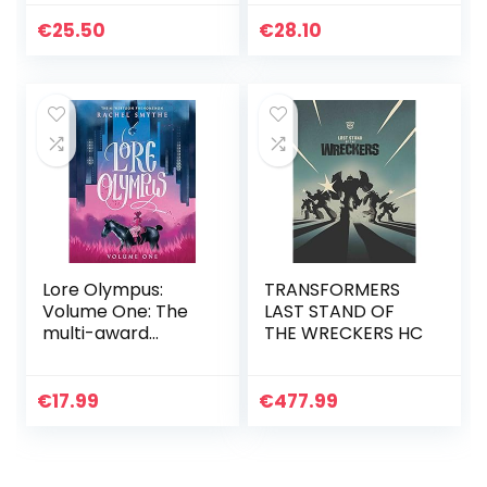
Breathing Fire on
Your Enemies
€
25.50
€
28.10
(Funny Dragon
Series Vol.1)
Lore Olympus:
TRANSFORMERS
Volume One: The
LAST STAND OF
multi-award
THE WRECKERS HC
winning Sunday
Times bestselling
Webtoon series
€
17.99
€
477.99