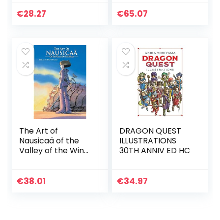
archives d’Hergé
€
28.27
€
65.07
The Art of
DRAGON QUEST
Nausicaä of the
ILLUSTRATIONS
Valley of the Wind
30TH ANNIV ED HC
(Edición en Inglés)
€
38.01
€
34.97