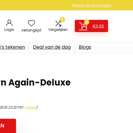
Nieuws en blogs lezen
0
0
€
0.00
Login
Vergelijken
verlanglijst
’s tekenen
Deal van de dag
Blogs
rn Again-Deluxe
/2025 22:32 PST-
Details
)
EN