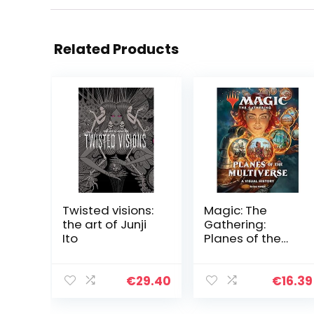
Related Products
Twisted visions:
Magic: The
the art of Junji
Gathering:
Ito
Planes of the
Multiverse: A
Visual History
€
29.40
€
16.39