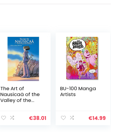
The Art of
BU-100 Manga
Nausicaä of the
Artists
Valley of the
Wind (Edición en
Inglés)
€
38.01
€
14.99