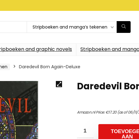
Stripboeken and manga’s tekenen
ripboeken and graphic novels
Stripboeken and manga
enen
Daredevil Born Again-Deluxe
Daredevil Bo
Amazon.nl Price:
€
17.20
(as of 06/11
TOEVOEG
AAN