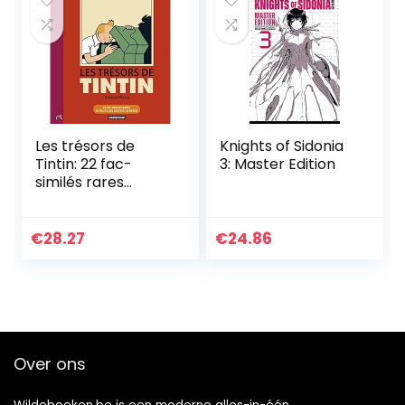
Les trésors de
Knights of Sidonia
Tintin: 22 fac-
3: Master Edition
similés rares
extraits des
archives d’Hergé
€
28.27
€
24.86
Over ons