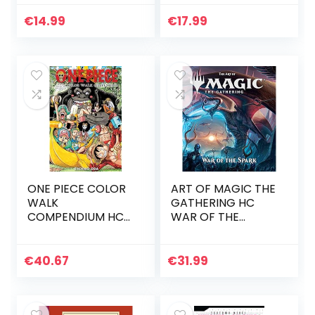
Biografie
€
14.99
€
17.99
ONE PIECE COLOR
ART OF MAGIC THE
WALK
GATHERING HC
COMPENDIUM HC
WAR OF THE
WATER 7
SPARK: 8
PARAMOUNT WAR:
Water Seven to
€
40.67
€
31.99
Paramount War:
Volume 2