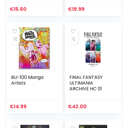
of Fullmetal
Alchemist)
€
15.60
€
19.99
BU-100 Manga
FINAL FANTASY
Artists
ULTIMANIA
ARCHIVE HC 01
€
14.99
€
42.00