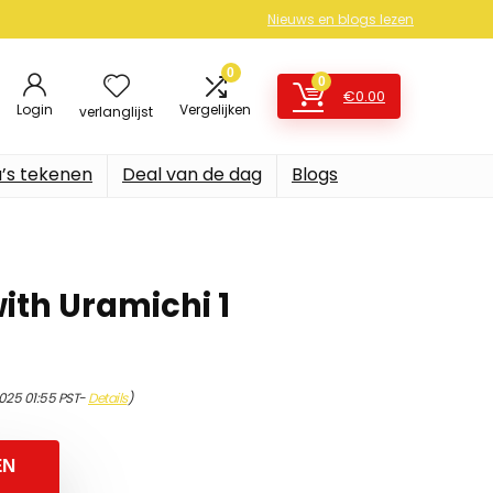
Nieuws en blogs lezen
0
0
€
0.00
Login
Vergelijken
verlanglijst
’s tekenen
Deal van de dag
Blogs
with Uramichi 1
2025 01:55 PST-
Details
)
EN