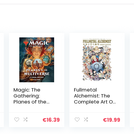
Magic: The
Fullmetal
Gathering:
Alchemist: The
Planes of the
Complete Art Of
Multiverse: A
(The Complete
Visual History
Art of Fullmetal
Alchemist)
€
16.39
€
19.99