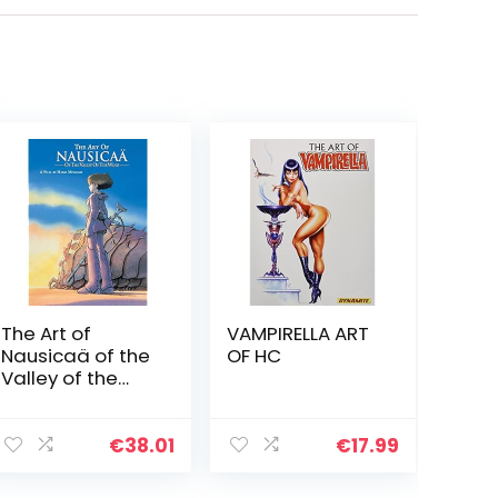
The Art of
VAMPIRELLA ART
Nausicaä of the
OF HC
Valley of the
Wind (Edición en
Inglés)
€
38.01
€
17.99