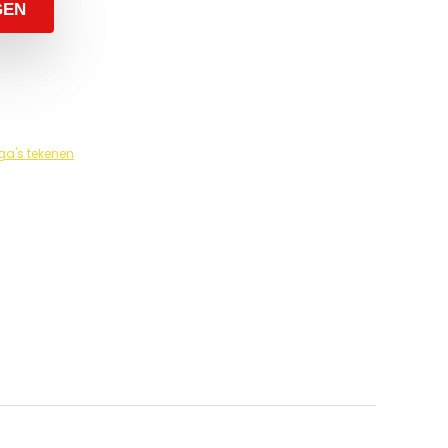
GEN
a's tekenen