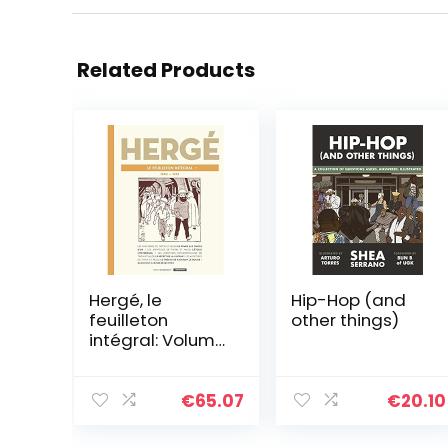
Related Products
Hergé, le
Hip-Hop (and
feuilleton
other things)
intégral: Volume
9, 1940-1943
€
65.07
€
20.10