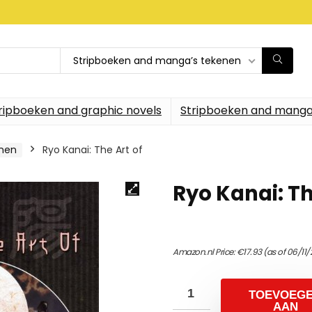
Stripboeken and manga’s tekenen
ripboeken and graphic novels
Stripboeken and manga
enen
Ryo Kanai: The Art of
Ryo Kanai: Th
Amazon.nl Price:
€
17.93
(as of 06/11/
TOEVOEG
AAN