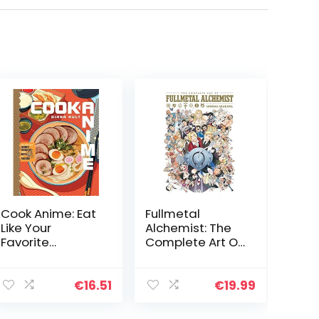
Cook Anime: Eat
Fullmetal
Like Your
Alchemist: The
Favorite
Complete Art Of
Character―Fro
(The Complete
m Bento to Yak
Art of Fullmetal
Alchemist)
€
16.51
€
19.99