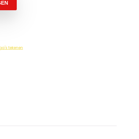
GEN
a's tekenen