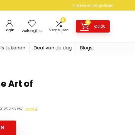
Nieuws en blogs lezen
0
0
€
0.00
Login
Vergelijken
verlanglijst
’s tekenen
Deal van de dag
Blogs
e Art of
2025 23:31 PST-
Details
)
EN