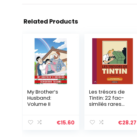
Related Products
My Brother’s
Les trésors de
Husband:
Tintin: 22 fac-
Volume II
similés rares
extraits des
archives
d’Hergé
€
15.60
€
28.27