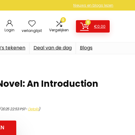
Nieuws en blogs lezen
0
0
€
0.00
Login
Vergelijken
verlanglijst
’s tekenen
Deal van de dag
Blogs
Novel: An Introduction
1/2025 22:53 PST-
Details
)
EN