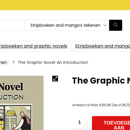
Stripboeken and manga’s tekenen
ripboeken and graphic novels
Stripboeken and manga
enen
The Graphic Novel: An Introduction
The Graphic 
Amazon.nl Price:
€
96.88
(as of 06/1
TOEVOEG
AAN