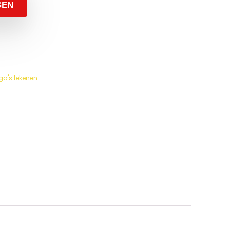
GEN
a's tekenen