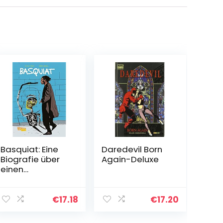
Basquiat: Eine
Daredevil Born
Biografie über
Again-Deluxe
einen
Ausnahmekünstl
er (Graphic
Novel)
€
17.18
€
17.20