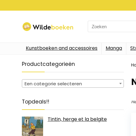
Search
for:
Kunstboeken and accessoires
Manga
St
Productcategorieën
H
Een categorie selecteren
Topdeals!!
He
Tintin, herge et la belgite