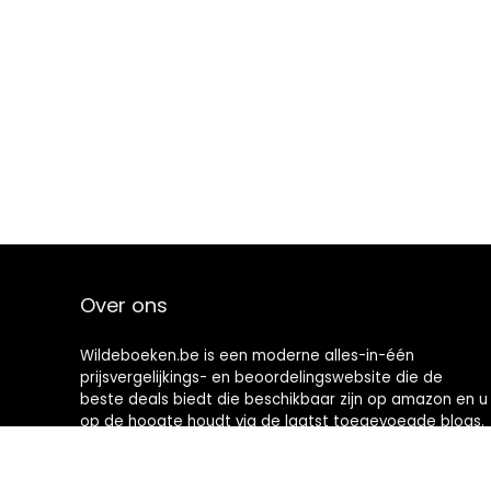
Over ons
Wildeboeken.be is een moderne alles-in-één
prijsvergelijkings- en beoordelingswebsite die de
beste deals biedt die beschikbaar zijn op amazon en u
op de hoogte houdt via de laatst toegevoegde blogs.
Alle afbeeldingen zijn auteursrechtelijk beschermd
door hun respectievelijke eigenaren. Alle geciteerde
inhoud is afgeleid van hun respectievelijke bronnen.