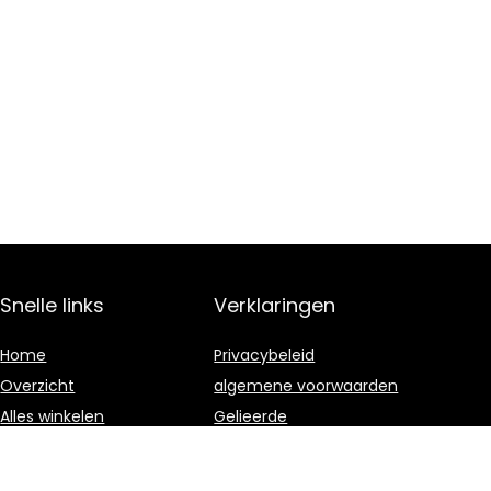
Snelle links
Verklaringen
Home
Privacybeleid
Overzicht
algemene voorwaarden
Alles winkelen
Gelieerde
openbaarmaking
Blogs
Onze webshops