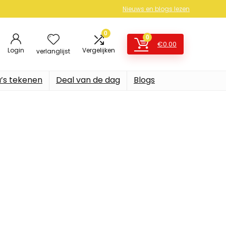
Nieuws en blogs lezen
0
0
€
0.00
Login
Vergelijken
verlanglijst
’s tekenen
Deal van de dag
Blogs