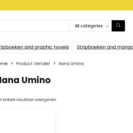
All categories
ripboeken and graphic novels
Stripboeken and manga
ome
Product Vertaler
Nana Umino
Nana Umino
t enkele resultaat weergeven