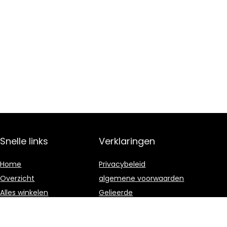
Snelle links
Verklaringen
Home
Privacybeleid
Overzicht
algemene voorwaarden
Alles winkelen
Gelieerde
openbaarmaking
Blogs
Onze webshops