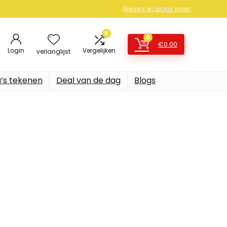
Nieuws en blogs lezen
0
0
€
0.00
Login
Vergelijken
verlanglijst
’s tekenen
Deal van de dag
Blogs