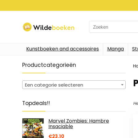
Search
for:
Kunstboeken and accessoires
Manga
St
Productcategorieën
H
P
Een categorie selecteren
Topdeals!!
He
Marvel Zombies: Hambre
Insaciable
€
23.10