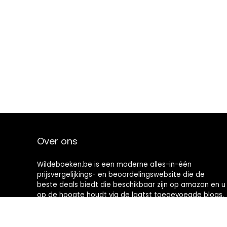
Over ons
Wildeboeken.be is een moderne alles-in-één
prijsvergelijkings- en beoordelingswebsite die de
beste deals biedt die beschikbaar zijn op amazon en u
op de hoogte houdt via de laatst toegevoegde blogs.
Alle afbeeldingen zijn auteursrechtelijk beschermd
door hun respectievelijke eigenaren. Alle geciteerde
inhoud is afgeleid van hun respectievelijke bronnen.