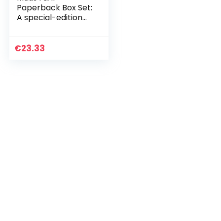
Paperback Box Set:
A special-edition
boxset of the
Pulitzer Prize-
winning graphic
€
23.33
novel, by the
author who
transformed the
genre