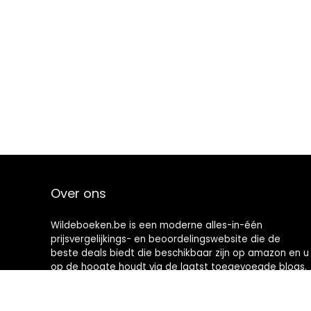
Over ons
Wildeboeken.be is een moderne alles-in-één
prijsvergelijkings- en beoordelingswebsite die de
beste deals biedt die beschikbaar zijn op amazon en u
op de hoogte houdt via de laatst toegevoegde blogs.
Alle afbeeldingen zijn auteursrechtelijk beschermd
door hun respectievelijke eigenaren. Alle geciteerde
inhoud is afgeleid van hun respectievelijke bronnen.