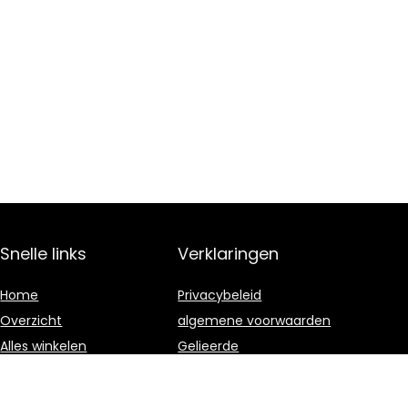
Snelle links
Verklaringen
Home
Privacybeleid
Overzicht
algemene voorwaarden
Alles winkelen
Gelieerde
openbaarmaking
Blogs
Onze webshops