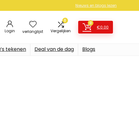
Nieuws en blogs lezen
0
0
€
0.00
Login
Vergelijken
verlanglijst
’s tekenen
Deal van de dag
Blogs