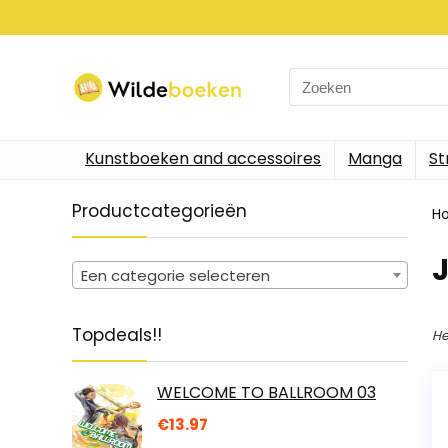
Search
for:
Kunstboeken and accessoires
Manga
St
Productcategorieën
H
Een categorie selecteren
Topdeals!!
He
WELCOME TO BALLROOM 03
€
13.97