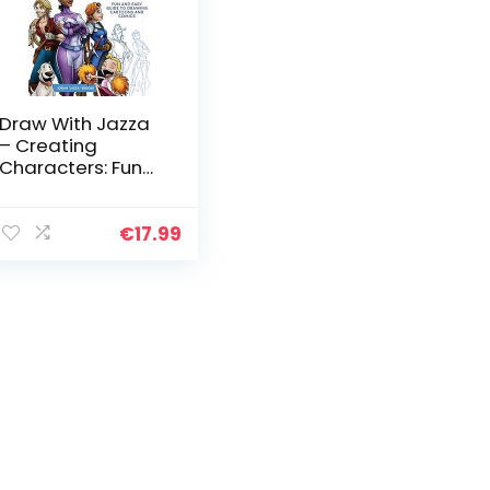
Draw With Jazza
– Creating
Characters: Fun
and Easy Guide to
Drawing
Cartoons and
€
17.99
Comics