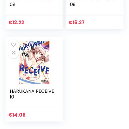
08
09
€
12.22
€
16.27
HARUKANA RECEIVE
10
€
14.08