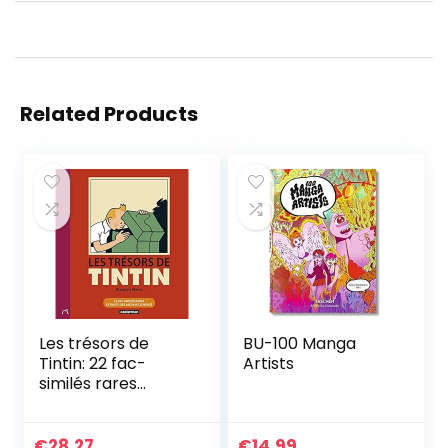
Related Products
Les trésors de
BU-100 Manga
Tintin: 22 fac-
Artists
similés rares
extraits des
archives d’Hergé
€
28.27
€
14.99